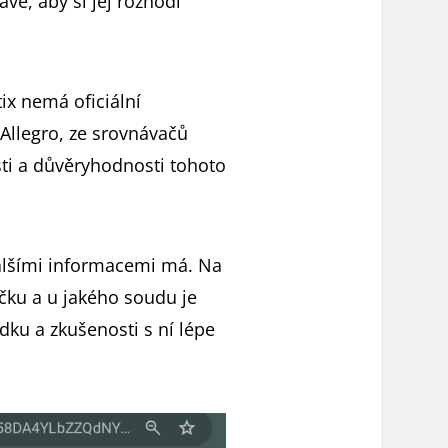
vé, aby si jej rozhodl
ix nemá oficiální
 Allegro, ze srovnávačů
sti a důvěryhodnosti tohoto
 dalšími informacemi má. Na
ačku a u jakého soudu je
dku a zkušenosti s ní lépe