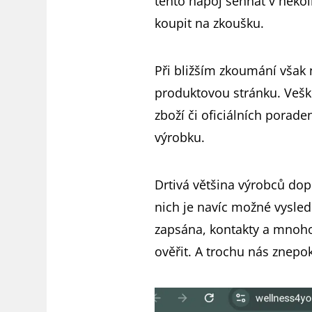
tento nápoj sehnat v někol
koupit na zkoušku.
Při bližším zkoumání však 
produktovou stránku. Veške
zboží či oficiálních porad
výrobku.
Drtivá většina výrobců dop
nich je navíc možné vysled
zapsána, kontakty a mnoho 
ověřit. A trochu nás znepok