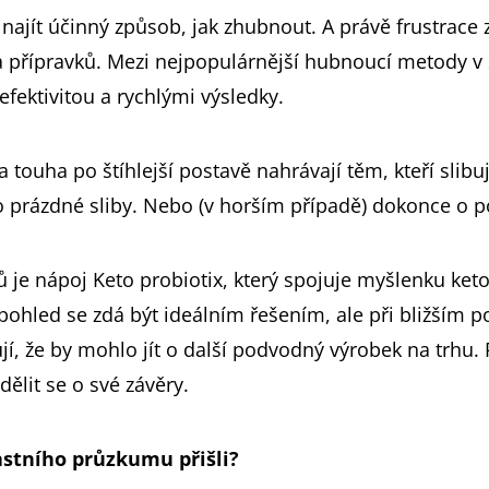
í najít účinný způsob, jak zhubnout. A právě frustrace
a přípravků. Mezi nejpopulárnější hubnoucí metody v 
efektivitou a rychlými výsledky.
a touha po štíhlejší postavě nahrávají těm, kteří slibu
 o prázdné sliby. Nebo (v horším případě) dokonce o 
 je nápoj Keto probiotix, který spojuje myšlenku keto
pohled se zdá být ideálním řešením, ale při bližším p
jí, že by mohlo jít o další podvodný výrobek na trhu.
lit se o své závěry.
astního průzkumu přišli?