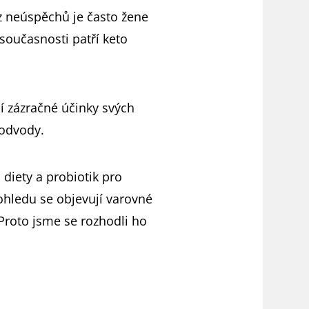
 z neúspěchů je často žene
současnosti patří keto
jí zázračné účinky svých
podvody.
 diety a probiotik pro
ohledu se objevují varovné
 Proto jsme se rozhodli ho