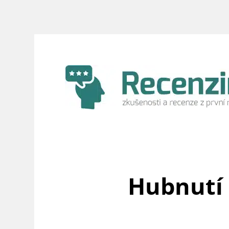
Přeskočit
na
obsah
Hubnutí 