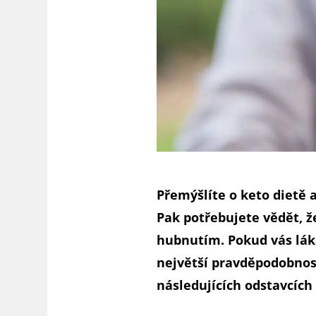
Přemýšlíte o keto dietě a
Pak potřebujete vědět, ž
hubnutím. Pokud vás láka
největší pravděpodobnost
následujících odstavcích