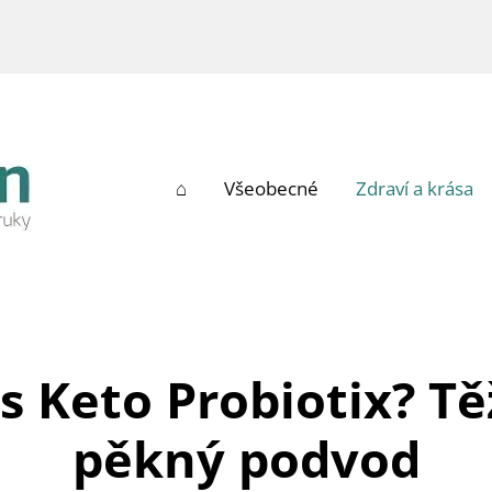
⌂
Všeobecné
Zdraví a krása
s Keto Probiotix? Těž
pěkný podvod