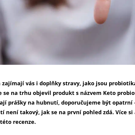
 zajímají vás i doplňky stravy, jako jsou probioti
e se na trhu objevil produkt s názvem Keto probiot
jí prášky na hubnutí, doporučujeme být opatrní –
í není takový, jak se na první pohled zdá. Více si
 této recenze.