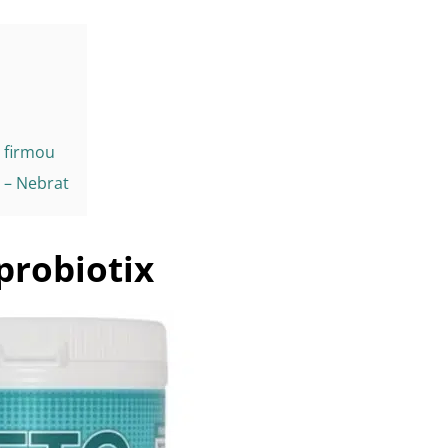
 firmou
 – Nebrat
probiotix