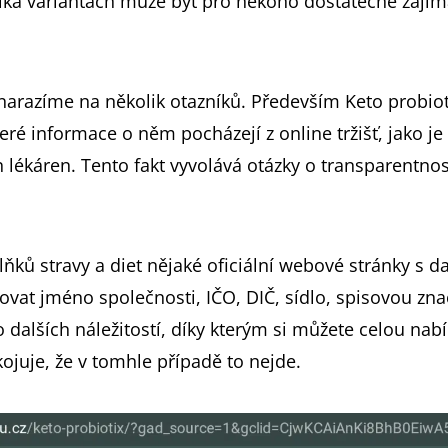
ika variantách může být pro někoho dostatečně zajíma
narazíme na několik otazníků. Především Keto probiot
ré informace o něm pocházejí z online tržišť, jako je
en lékáren. Tento fakt vyvolává otázky o transparentno
lňků stravy a diet nějaké oficiální webové stránky s
ovat jméno společnosti, IČO, DIČ, sídlo, spisovou zn
dalších náležitostí, díky kterým si můžete celou nabí
ojuje, že v tomhle případě to nejde.