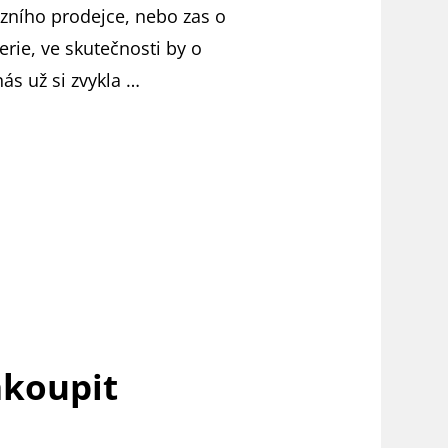
iózního prodejce, nebo zas o
rie, ve skutečnosti by o
ás už si zvykla …
akoupit