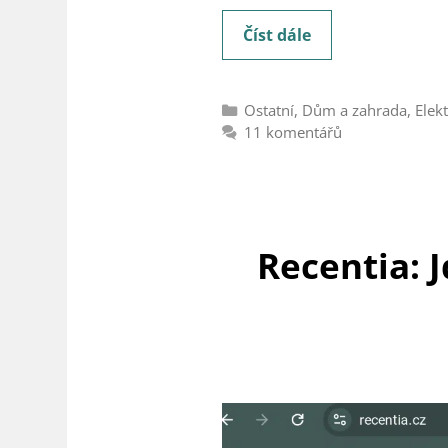
Oneplay
Číst dále
recenze:
Je
Rubriky
Ostatní
,
Dům a zahrada
,
Elek
skutečně
11 komentářů
tak
dobrý
a
vyplatí
Recentia: 
se
ho
platit?