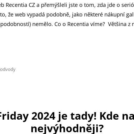
eb Recentia CZ a přemýšleli jste o tom, zda jde o ser
sto, že web vypadá podobně, jako některé nákupní gale
ěpodobností) nemělo. Co o Recentia víme? Většina z n
odvody
Friday 2024 je tady! Kde n
nejvýhodněji?