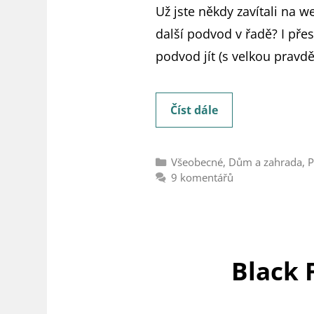
Už jste někdy zavítali na w
další podvod v řadě? I pře
podvod jít (s velkou pravd
Recentia:
Číst dále
Jde
o
Rubriky
Všeobecné
,
Dům a zahrada
,
P
důvěryhodný
9 komentářů
obchod,
nebo
je
to
Black 
podvod?