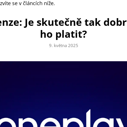
zvíte se v článcích níže.
nze: Je skutečně tak dobrý
ho platit?
9. května 2025