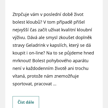
Ztrpčuje vám v poslední době život
bolest kloubů? V tom případě přišel
nejvyšší čas začít užívat kvalitní kloubní
výživu. Dává ale smysl zkoušet doplněk
stravy Geladrink v kapslích, který se dá
koupit i on-line? Na to se půjdeme hned
mrknout! Bolest pohybového aparátu
není v každodenním životě ani trochu
vítaná, protože nám znemožňuje
sportovat, pracovat …
Geladrink
Číst dále