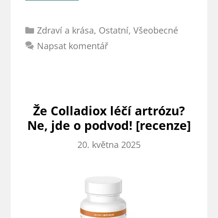
kapsle
recenze:
Rubriky
Vyplatí
Zdraví a krása
,
Ostatní
,
Všeobecné
se
Napsat komentář
mu
dát
šanci?
Že Colladiox léčí artrózu?
Ne, jde o podvod! [recenze]
20. května 2025