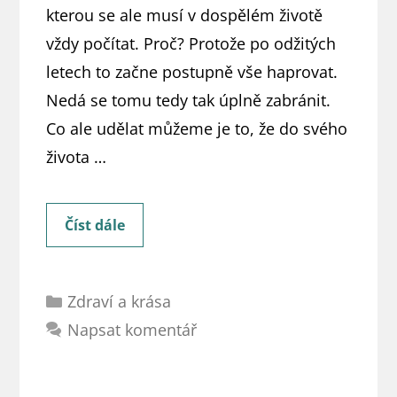
kterou se ale musí v dospělém životě
vždy počítat. Proč? Protože po odžitých
letech to začne postupně vše haprovat.
Nedá se tomu tedy tak úplně zabránit.
Co ale udělat můžeme je to, že do svého
života …
Kloubní
Číst dále
výživa
TEST
Rubriky
–
Zdraví a krása
srovnání
Napsat komentář
nejúčinnějších
doplňků