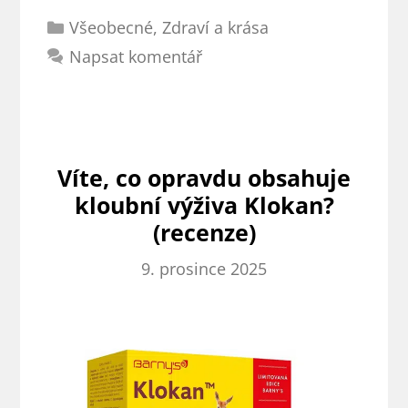
Rubriky
Opravdu
Všeobecné
,
Zdraví a krása
je
Napsat komentář
to
to
pravé
pro
Víte, co opravdu obsahuje
vaše
kloubní výživa Klokan?
klouby?
(recenze)
9. prosince 2025