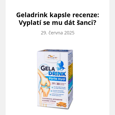
stravy
na
Geladrink kapsle recenze:
klouby
Vyplatí se mu dát šanci?
a
kosti
29. června 2025