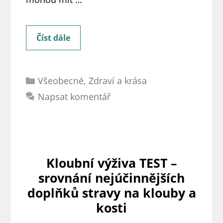
Víte,
Číst dále
co
opravdu
Rubriky
obsahuje
Všeobecné
,
Zdraví a krása
kloubní
Napsat komentář
výživa
Klokan?
(recenze)
Kloubní výživa TEST –
srovnání nejúčinnějších
doplňků stravy na klouby a
kosti