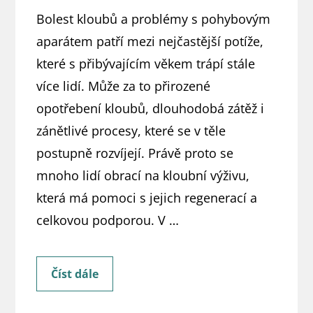
Bolest kloubů a problémy s pohybovým
aparátem patří mezi nejčastější potíže,
které s přibývajícím věkem trápí stále
více lidí. Může za to přirozené
opotřebení kloubů, dlouhodobá zátěž i
zánětlivé procesy, které se v těle
postupně rozvíjejí. Právě proto se
mnoho lidí obrací na kloubní výživu,
která má pomoci s jejich regenerací a
celkovou podporou. V …
Proenzi
Číst dále
3
Plus: