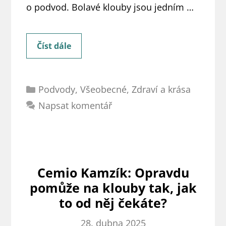
o podvod. Bolavé klouby jsou jedním …
Že
Číst dále
Colladiox
léčí
Rubriky
artrózu?
Podvody
,
Všeobecné
,
Zdraví a krása
Ne,
Napsat komentář
jde
o
podvod!
[recenze]
Cemio Kamzík: Opravdu
pomůže na klouby tak, jak
to od něj čekáte?
28. dubna 2025