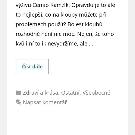
výživu Cemio Kamzík. Opravdu je to ale
to nejlepší, co na klouby můžete při
problémech použít? Bolest kloubů
rozhodně není nic moc. Nejen, že toho
kvůli ní tolik nevydržíme, ale …
Cemio
Číst dále
Kamzík:
Opravdu
Rubriky
pomůže
Zdraví a krása
,
Ostatní
,
Všeobecné
na
Napsat komentář
klouby
tak,
jak
to