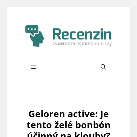
Přeskočit
na
obsah
Menu
Geloren active: Je
tento želé bonbón
účinný na klouby?