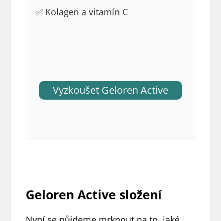
✅ Kolagen a vitamín C
Vyzkoušet Geloren Active
Geloren Active složení
Nyní se půjdeme mrknout na to, jaké