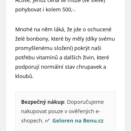
Active, jehož cena se může (ve slevě)
pohybovat i kolem 500,-.
Mnohé na něm láká, že jde o ochucené
želé bonbony, které by měly (díky svému
promyšlenému složení) pokrýt naši
potřebu vitamínů a dalších živin, které
podporují normální stav chrupavek a
kloubů.
Bezpečný nákup
: Doporučujeme
nakupovat pouze v ověřených e-
shopech.
✅ Geloren na Benu.cz