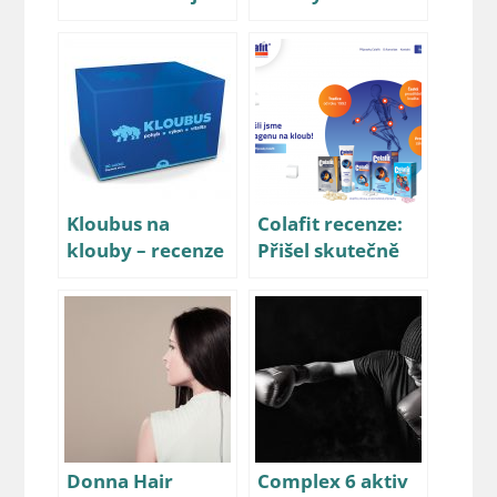
na mě působil?
Jaké jsou s ním
Přečtěte si mou
zkušenosti?
recenzi
Kloubus na
Colafit recenze:
klouby – recenze
Přišel skutečně
a zkušenosti
kolagenu na
kloub?
Donna Hair
Complex 6 aktiv