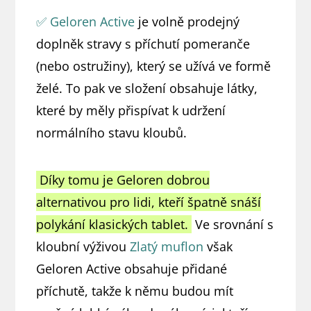
✅ Geloren Active
je volně prodejný
doplněk stravy s příchutí pomeranče
(nebo ostružiny), který se užívá ve formě
želé. To pak ve složení obsahuje látky,
které by měly přispívat k udržení
normálního stavu kloubů.
Díky tomu je Geloren dobrou
alternativou pro lidi, kteří špatně snáší
polykání klasických tablet.
Ve srovnání s
kloubní výživou
Zlatý muflon
však
Geloren Active obsahuje přidané
příchutě, takže k němu budou mít