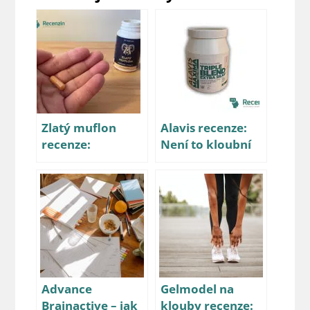
Zlatý muflon
Alavis recenze:
recenze:
Není to kloubní
Podrobně jsme
výživa jen pro
ho prozkoumali,
koně a psy!
má účinek?
Advance
Gelmodel na
Brainactive – jak
klouby recenze: