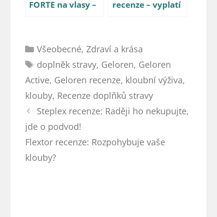
FORTE na vlasy –
recenze – vyplatí
recenze
se vám tato
kloubní výživa?
Rubriky
Všeobecné
,
Zdraví a krása
Štítky
doplněk stravy
,
Geloren
,
Geloren
Active
,
Geloren recenze
,
kloubní výživa
,
klouby
,
Recenze doplňků stravy
Navigace
Steplex recenze: Raději ho nekupujte,
příspěvků
jde o podvod!
Flextor recenze: Rozpohybuje vaše
klouby?