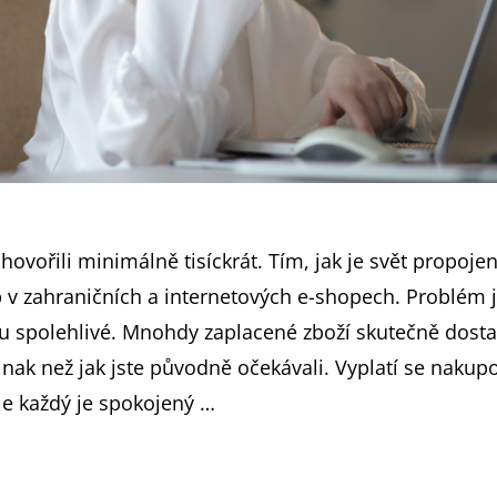
ovořili minimálně tisíckrát. Tím, jak je svět propojen
p v zahraničních a internetových e-shopech. Problém j
u spolehlivé. Mnohdy zaplacené zboží skutečně dosta
inak než jak jste původně očekávali. Vyplatí se nakup
e každý je spokojený …
ntrend: