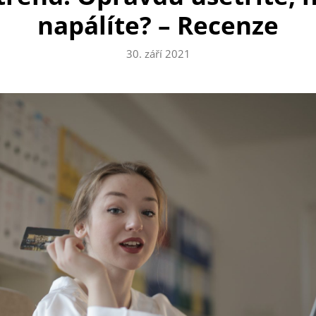
napálíte? – Recenze
30. září 2021