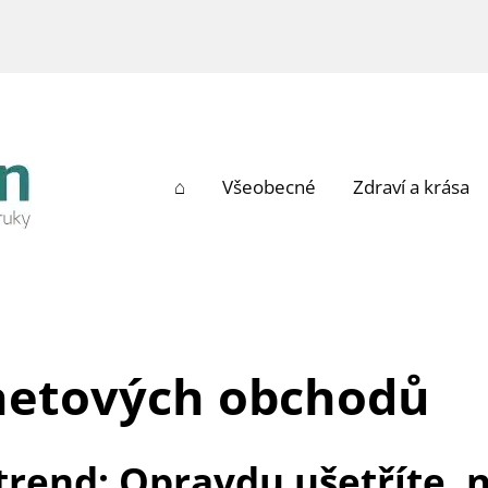
⌂
Všeobecné
Zdraví a krása
rnetových obchodů
rend: Opravdu ušetříte, 