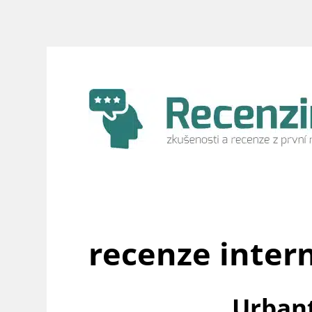
Přeskočit
na
obsah
recenze inte
Urbant