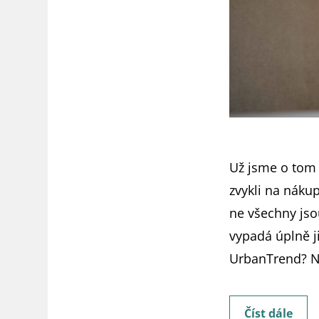
Už jsme o tom h
zvykli na náku
ne všechny jso
vypadá úplně j
UrbanTrend? N
Urba
Číst dále