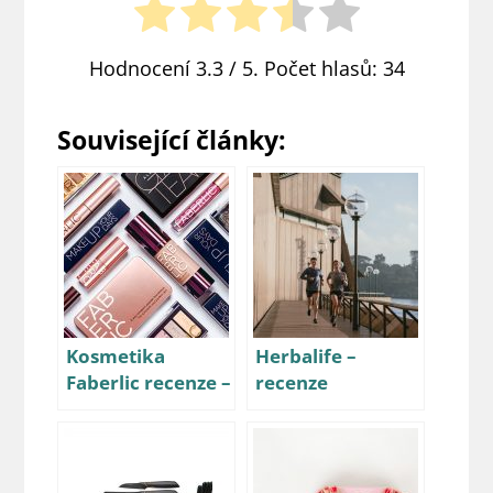
Hodnocení
3.3
/ 5. Počet hlasů:
34
Související články:
Kosmetika
Herbalife –
Faberlic recenze –
recenze
jak obstála v
našem
hodnocení?