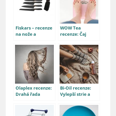
Fiskars – recenze
WOW Tea
na nože a
recenze: Čaj
brousky
Detox a SlimFit –
vyplatí se, nebo
ne?
Olaplex recenze:
Bi-Oil recenze:
Drahá řada
Vylepší strie a
vlasových
jizvy? Je
výrobků, vyplatí
předražený?
se zkusit?