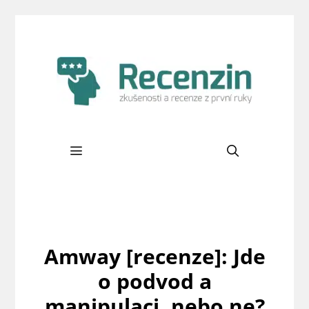
Přeskočit
na
obsah
Menu
Amway [recenze]: Jde
o podvod a
manipulaci, nebo ne?