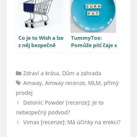
Co je to Wish a lze
TummyTox:
z něj bezpečně
Pomůže pití čaje s
nakoupit? –
hubnutím? –
Recenze
Recenze
Rubriky
Zdraví a krása
,
Dům a zahrada
Štítky
Amway
,
Amway recenze
,
MLM
,
přímý
prodej
Navigace
Detonic Powder [recenze]: Je to
příspěvků
nebezpečný podvod?
Vimax [recenze]: Má účinky na erekci?