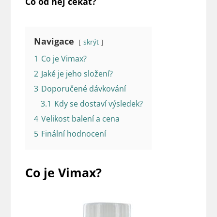
Co od něj čekat?
Navigace
skrýt
1
Co je Vimax?
2
Jaké je jeho složení?
3
Doporučené dávkování
3.1
Kdy se dostaví výsledek?
4
Velikost balení a cena
5
Finální hodnocení
Co je Vimax?