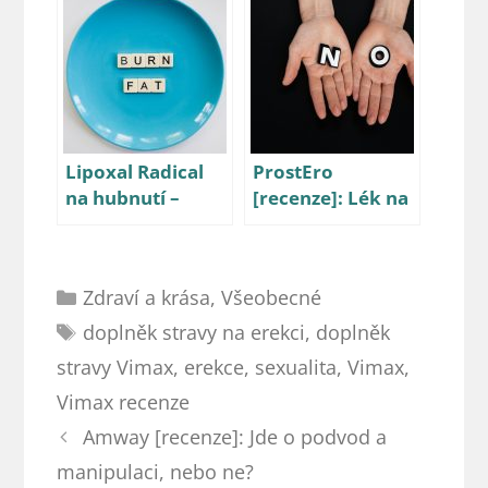
testosteron?
na vlasy?
Lipoxal Radical
ProstEro
na hubnutí –
[recenze]: Lék na
recenze
prostatu, nebo
podvod?
Rubriky
Zdraví a krása
,
Všeobecné
Štítky
doplněk stravy na erekci
,
doplněk
stravy Vimax
,
erekce
,
sexualita
,
Vimax
,
Vimax recenze
Navigace
Amway [recenze]: Jde o podvod a
příspěvků
manipulaci, nebo ne?