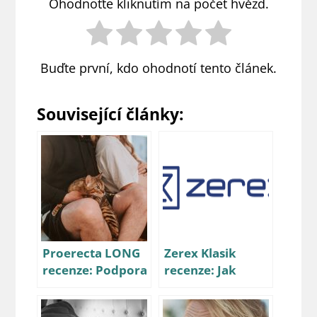
Ohodnoťte kliknutím na počet hvězd.
Buďte první, kdo ohodnotí tento článek.
Související články:
Proerecta LONG
Zerex Klasik
recenze: Podpora
recenze: Jak
erekce, nebo
pomáhá s erekcí?
multivitamin?