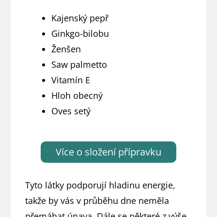
Kajenský pepř
Ginkgo-bilobu
Ženšen
Saw palmetto
Vitamín E
Hloh obecný
Oves setý
Více o složení přípravku
Tyto látky podporují hladinu energie,
takže by vás v průběhu dne neměla
přemáhat únava. Dále se některé z výše