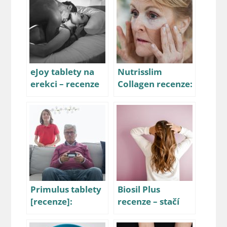
eJoy tablety na
Nutrisslim
erekci – recenze
Collagen recenze:
Vyplatí se ho
zkusit?
Primulus tablety
Biosil Plus
[recenze]:
recenze – stačí
Pomůže získat
jeho složení na
zpátky ztracený
pozitivní účinky