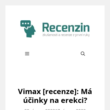
Přeskočit
na
obsah
Menu
Vimax [recenze]: Má
účinky na erekci?