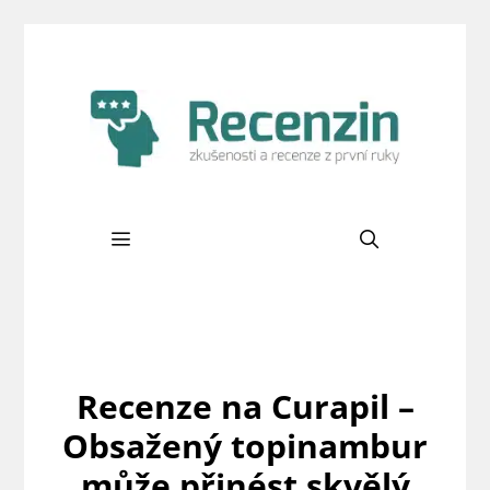
Přeskočit
na
obsah
Menu
Recenze na Curapil –
Obsažený topinambur
může přinést skvělý