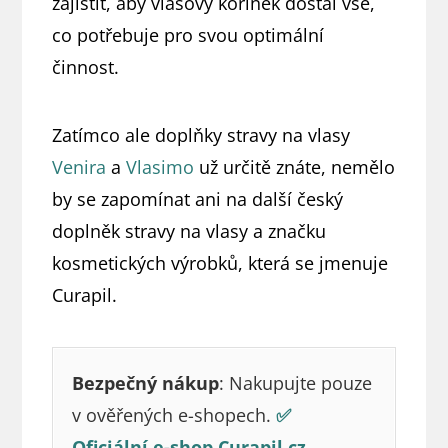
zajistit, aby vlasový kořínek dostal vše,
co potřebuje pro svou optimální
činnost.
Zatímco ale doplňky stravy na vlasy
Venira
a
Vlasimo
už určitě znáte, nemělo
by se zapomínat ani na další český
doplněk stravy na vlasy a značku
kosmetických výrobků, která se jmenuje
Curapil.
Bezpečný nákup
: Nakupujte pouze
v ověřených e-shopech.
✅
Oficiální e-shop Curapil.cz