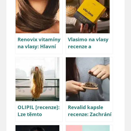
Renovix vitamíny
Vlasimo na vlasy
na vlasy: Hlavní
recenze a
klady a zápory
zkušenosti:
[recenze]
Pomůže?
OLIPIL [recenze]:
Revalid kapsle
Lze těmto
recenze: Zachrání
vitamínům na
vaše padající
vlasy důvěřovat?
vlasy?