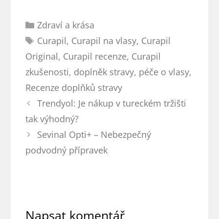
a účinky
Rubriky
Zdraví a krása
Štítky
Curapil
,
Curapil na vlasy
,
Curapil
Original
,
Curapil recenze
,
Curapil
zkušenosti
,
doplněk stravy
,
péče o vlasy
,
Recenze doplňků stravy
Navigace
Trendyol: Je nákup v tureckém tržišti
příspěvků
tak výhodný?
Sevinal Opti+ – Nebezpečný
podvodný přípravek
Napsat komentář