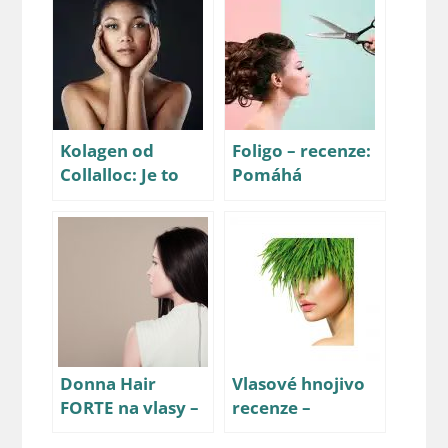
Kolagen od
Foligo – recenze:
Collalloc: Je to
Pomáhá
nejlepší kolagen
aktivovat růst
na trhu?
vlasů?
Donna Hair
Vlasové hnojivo
FORTE na vlasy –
recenze –
recenze
šampon, tablety