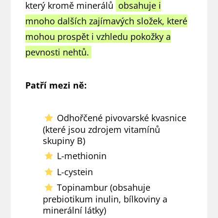
který kromě minerálů
obsahuje i
mnoho dalších zajímavých složek, které
mohou prospět i vzhledu pokožky a
pevnosti nehtů.
Patří mezi ně:
Odhořčené pivovarské kvasnice
(které jsou zdrojem vitamínů
skupiny B)
L-methionin
L-cystein
Topinambur (obsahuje
prebiotikum inulin, bílkoviny a
minerální látky)