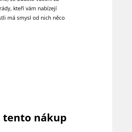
ády, kteří vám nabízejí
estli má smysl od nich něco
m tento nákup