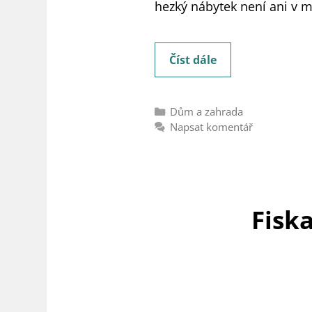
hezký nábytek není ani v 
Dona-
Číst dále
shop.cz
[recenze]:
Rubriky
Dům a zahrada
Vyplatí
Napsat komentář
se
vám
tento
nákup
Fisk
nábytku?