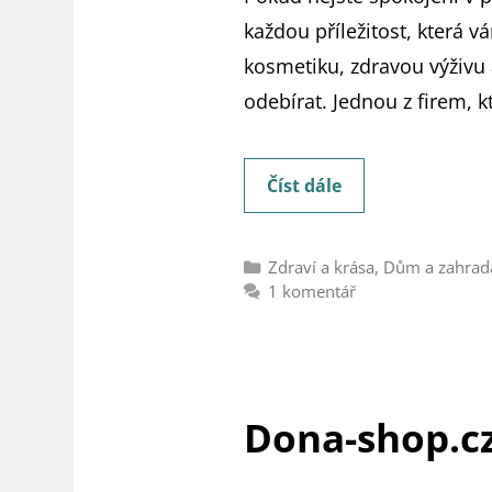
každou příležitost, která 
kosmetiku, zdravou výživu a
odebírat. Jednou z firem, 
Amway
Číst dále
[recenze]:
Jde
Rubriky
Zdraví a krása
,
Dům a zahrad
o
1 komentář
podvod
a
manipulaci,
nebo
Dona-shop.cz
ne?