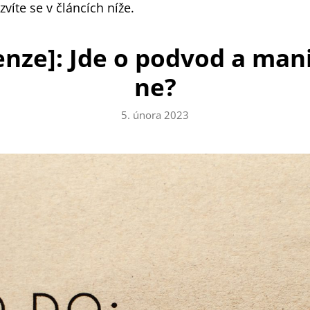
zvíte se v článcích níže.
nze]: Jde o podvod a mani
ne?
5. února 2023