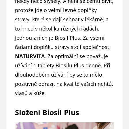
někdy něco slyšely. A není se čemu divit,
protože jde o velmi levné doplňky
stravy, které se dají sehnat v lékárně, a
to hned v několika různých řadách.
Jednou z nich je Biosil Plus. Za všemi
řadami doplňku stravy stojí společnost
NATURVITA
. Za optimální se považuje
užívání 1 tablety Biosilu Plus denně. Při
dlouhodobém užívání by se to mělo
pozitivně odrazit na kvalitě vašich nehtů,
vlasů a kůže.
Složení Biosil Plus