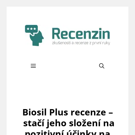
Přeskočit
na
obsah
Menu
Biosil Plus recenze –
stačí jeho složení na
pozitivní účinky na