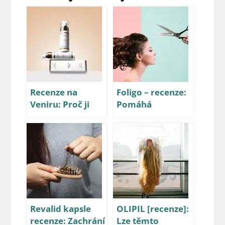
Recenze na
Foligo – recenze:
Veniru: Proč ji
Pomáhá
zkusit a proč ne?
aktivovat růst
vlasů?
Revalid kapsle
OLIPIL [recenze]:
recenze: Zachrání
Lze těmto