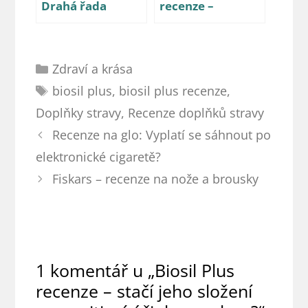
Drahá řada
recenze –
vlasových
šampon, tablety
výrobků, vyplatí
a účinky
se zkusit?
Rubriky
Zdraví a krása
Štítky
biosil plus
,
biosil plus recenze
,
Doplňky stravy
,
Recenze doplňků stravy
Navigace
Recenze na glo: Vyplatí se sáhnout po
příspěvků
elektronické cigaretě?
Fiskars – recenze na nože a brousky
1 komentář u „Biosil Plus
recenze – stačí jeho složení