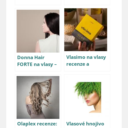
vaše padající
vitamínům na
vlasy?
vlasy důvěřovat?
Vlasimo na vlasy
Donna Hair
recenze a
FORTE na vlasy –
zkušenosti:
recenze
Pomůže?
Olaplex recenze:
Vlasové hnojivo