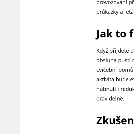
provozování př
průkazky a let
Jak to 
Když přijdete 
obsluha pustí d
cvičební pomůc
aktivita bude 
hubnutí i redu
pravidelně.
Zkušen