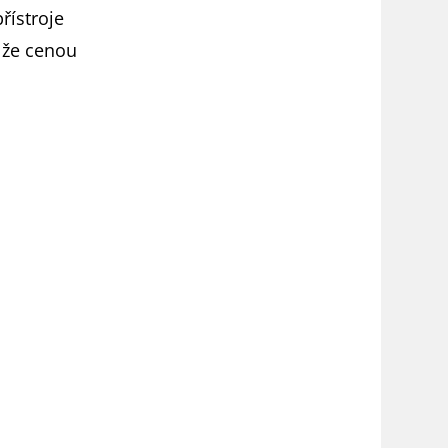
řístroje
 že cenou