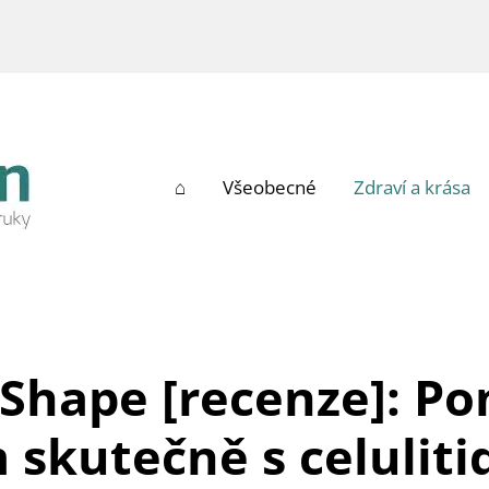
⌂
Všeobecné
Zdraví a krása
Shape [recenze]: P
 skutečně s celuliti