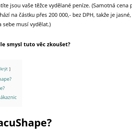
atíte jsou vaše těžce vydělané peníze. (Samotná cena p
ází na částku přes 200 000,- bez DPH, takže je jasné,
a sebe musí vydělat.)
e smysl tuto věc zkoušet?
skrýt
hape?
je?
zákaznic
VacuShape?