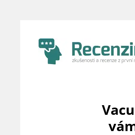
Přeskočit
na
obsah
Vacu
vám