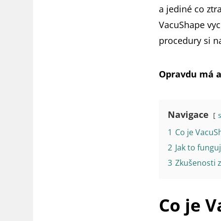
a jediné co ztr
VacuShape vych
procedury si n
Opravdu má al
Navigace
1
Co je VacuS
2
Jak to fungu
3
Zkušenosti 
Co je 