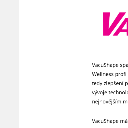
VacuShape spatř
Wellness profi 
tedy zlepšení 
vývoje technol
nejnovějším mo
VacuShape má i