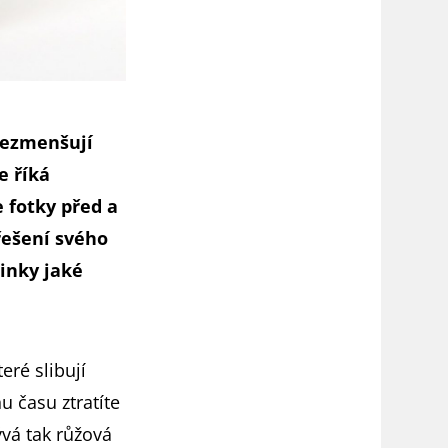
nezmenšují
e říká
 fotky před a
řešení svého
inky jaké
eré slibují
u času ztratíte
ývá tak růžová