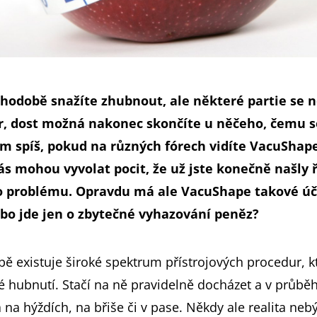
hodobě snažíte zhubnout, ale některé partie se 
r, dost možná nakonec skončíte u něčeho, čemu s
m spíš, pokud na různých fórech vidíte VacuShape
vás mohou vyvolat pocit, že už jste konečně našly 
 problému. Opravdu má ale VacuShape takové úč
bo jde jen o zbytečné vyhazování peněz?
ě existuje široké spektrum přístrojových procedur, kt
é hubnutí. Stačí na ně pravidelně docházet a v průběh
 na hýždích, na břiše či v pase. Někdy ale realita neb