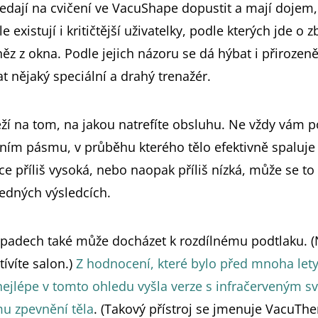
edají na cvičení ve VacuShape dopustit a mají dojem,
 existují i kritičtější uživatelky, podle kterých jde o 
ěz z okna. Podle jejich názoru se dá hýbat i přirozeně
t nějaký speciální a drahý trenažér.
eží na tom, na jakou natrefíte obsluhu. Ne vždy vám p
bním pásmu, v průběhu kterého tělo efektivně spaluje 
ce příliš vysoká, nebo naopak příliš nízká, může se to
ledných výsledcích.
ípadech také může docházet k rozdílnému podtlaku. (
tívíte salon.)
Z hodnocení, které bylo před mnoha let
nejlépe v tomto ohledu vyšla verze s infračerveným sv
u zpevnění těla
. (Takový přístroj se jmenuje VacuThe