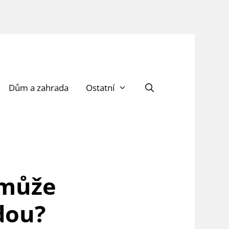
Dům a zahrada
Ostatní
omůže
dou?