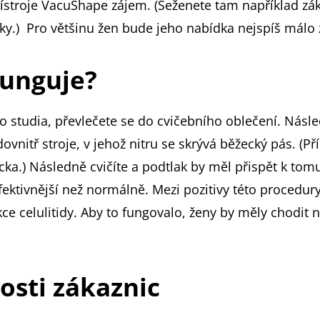
ístroje VacuShape zájem. (Seženete tam například zá
áky.) Pro většinu žen bude jeho nabídka nejspíš málo 
funguje?
do studia, převlečete se do cvičebního oblečení. Násl
ovnitř stroje, v jehož nitru se skrývá běžecký pás. (Př
ka.) Následně cvičíte a podtlak by měl přispět k tom
efektivnější než normálně. Mezi pozitivy této procedu
kce celulitidy. Aby to fungovalo, ženy by měly chodit
osti zákaznic