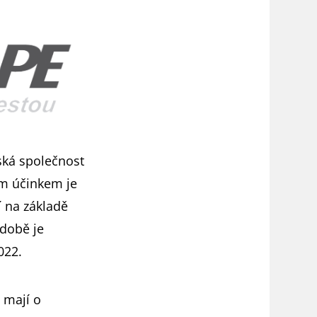
eská společnost
ním účinkem je
 na základě
 době je
022.
 mají o