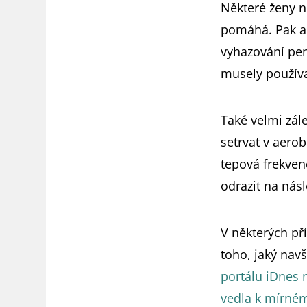
Některé ženy n
pomáhá. Pak ale
vyhazování pen
musely používa
Také velmi zál
setrvat v aero
tepová frekven
odrazit na nás
V některých př
toho, jaký navš
portálu iDnes 
vedla k mírném