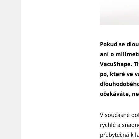
Pokud se dlou
ani o milimet
VacuShape. Tí
po, které ve 
dlouhodobého
očekáváte, ne
V současné dob
rychlé a snadn
přebytečná kila