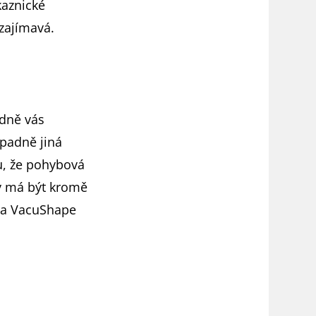
kaznické
zajímavá.
edně vás
ípadně jiná
u, že pohybová
ry má být kromě
 na VacuShape