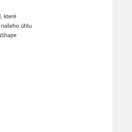
, které
Z našeho úhlu
cuShape