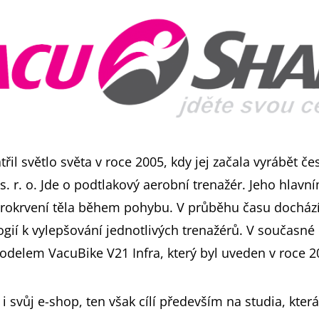
il světlo světa v roce 2005, kdy jej začala vyrábět č
s. r. o. Jde o podtlakový aerobní trenažér. Jeho hlav
prokrvení těla během pohybu. V průběhu času dochází
ogií k vylepšování jednotlivých trenažérů. V současné
delem VacuBike V21 Infra, který byl uveden v roce 2
 svůj e-shop, ten však cílí především na studia, která