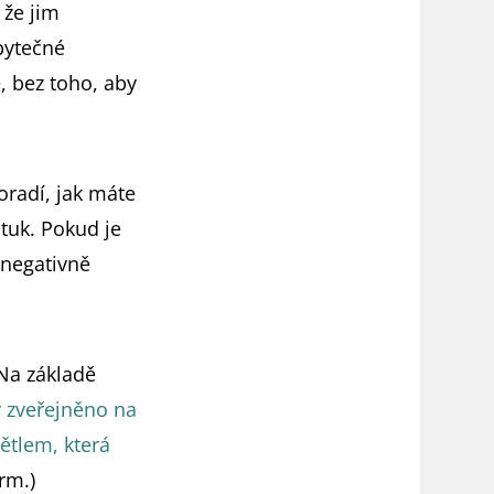
 že jim
zbytečné
, bez toho, aby
oradí, jak máte
tuk. Pokud je
 negativně
Na základě
y zveřejněno na
ětlem, která
rm.)