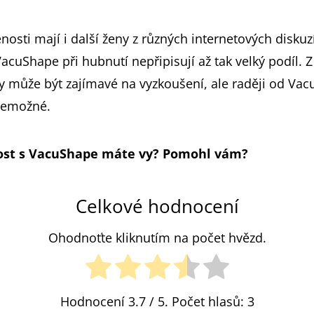
sti mají i další ženy z různých internetových diskuzí
acuShape při hubnutí nepřipisují až tak velký podíl. 
y může být zajímavé na vyzkoušení, ale raději od Va
nemožné.
ost s VacuShape máte vy? Pomohl vám?
Celkové hodnocení
Ohodnoťte kliknutím na počet hvězd.
Hodnocení
3.7
/ 5. Počet hlasů:
3