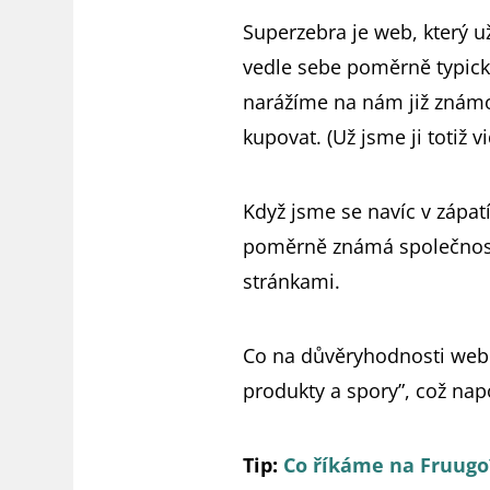
Superzebra je web, který u
vedle sebe poměrně typické
narážíme na nám již známou
kupovat. (Už jsme ji totiž
Když jsme se navíc v zápat
poměrně známá společnost 
stránkami.
Co na důvěryhodnosti webu 
produkty a spory”, což nap
Tip:
Co říkáme na Fruugo