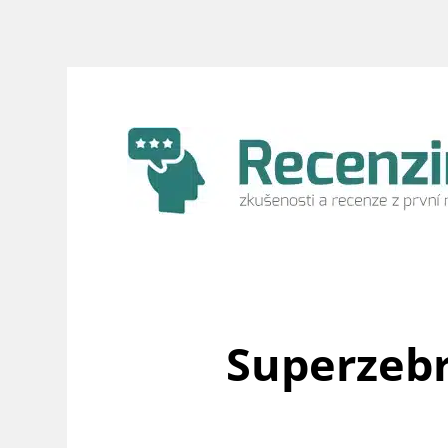
Přeskočit
na
obsah
Superzebra