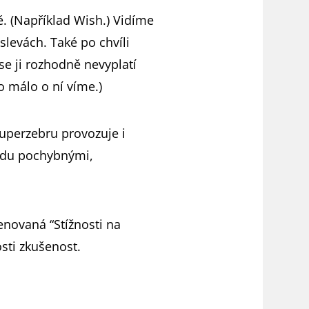
ě. (Například Wish.) Vidíme
levách. Také po chvíli
se ji rozhodně nevyplatí
o málo o ní víme.)
Superzebru provozuje i
ledu pochybnými,
enovaná “Stížnosti na
sti zkušenost.