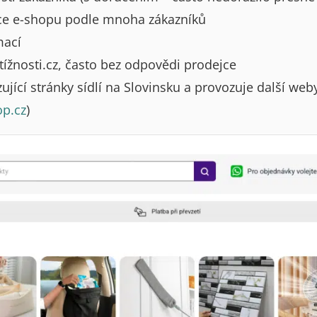
e e-shopu podle mnoha zákazníků
mací
tížnosti.cz, často bez odpovědi prodejce
jící stránky sídlí na Slovinsku a provozuje další web
op.cz
)