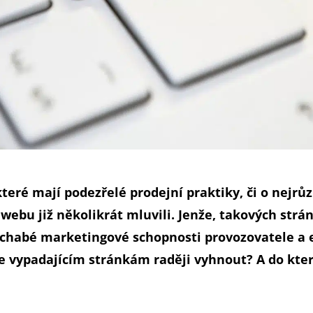
teré mají podezřelé prodejní praktiky, či o nejrů
webu již několikrát mluvili. Jenže, takových strán
o chabé marketingové schopnosti provozovatele a 
le vypadajícím stránkám raději vyhnout? A do kte