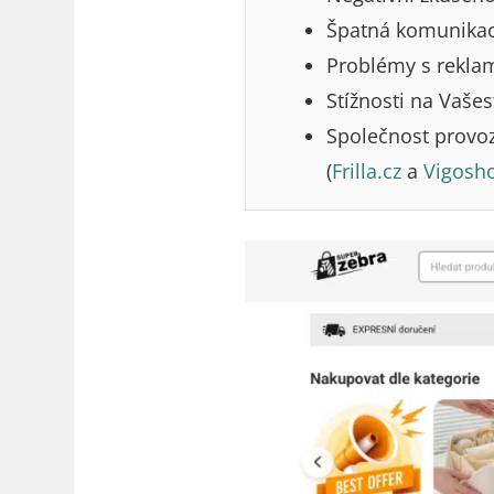
Špatná komunikac
Problémy s rekla
Stížnosti na Vašes
Společnost provozu
(
Frilla.cz
a
Vigosh