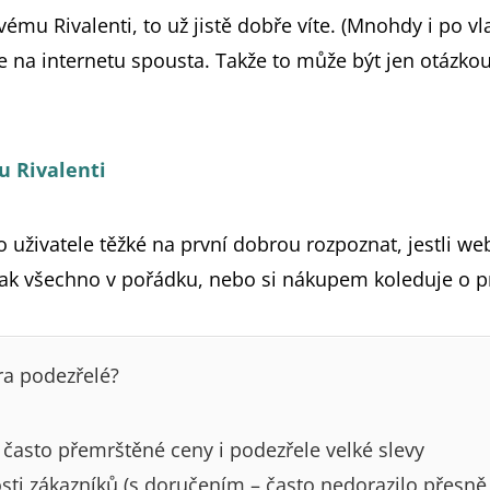
vému Rivalenti, to už jistě dobře víte. (Mnohdy i po vl
e na internetu spousta. Takže to může být jen otázko
 Rivalenti
uživatele těžké na první dobrou rozpoznat, jestli web,
inak všechno v pořádku, nebo si nákupem koleduje o p
ra podezřelé?
asto přemrštěné ceny i podezřele velké slevy
ti zákazníků (s doručením – často nedorazilo přesně t