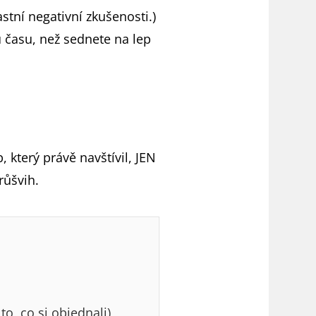
astní negativní zkušenosti.)
u času, než sednete na lep
 který právě navštívil, JEN
růšvih.
o, co si objednali)