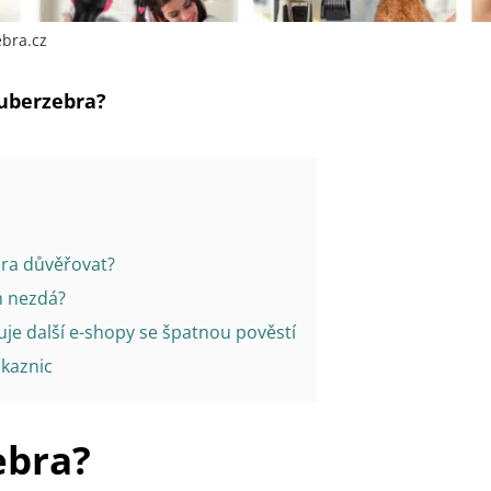
bra.cz
uberzebra?
ra důvěřovat?
m nezdá?
je další e-shopy se špatnou pověstí
ákaznic
ebra?