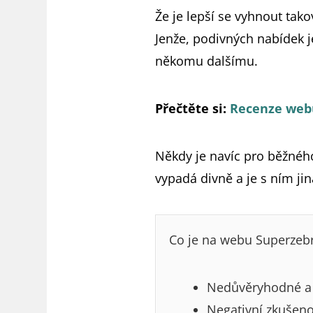
Že je lepší se vyhnout tako
Jenže, podivných nabídek j
někomu dalšímu.
Přečtěte si:
Recenze webu
Někdy je navíc pro běžného 
vypadá divně a je s ním j
Co je na webu Superzeb
Nedůvěryhodné a č
Negativní zkušenos